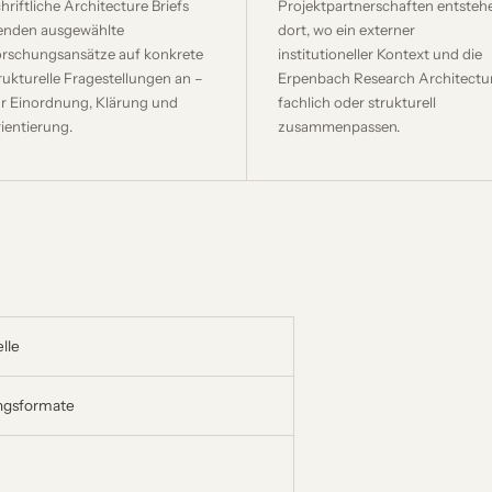
hriftliche Architecture Briefs
Projektpartnerschaften entsteh
nden ausgewählte
dort, wo ein externer
rschungsansätze auf konkrete
institutioneller Kontext und die
rukturelle Fragestellungen an –
Erpenbach Research Architectu
r Einordnung, Klärung und
fachlich oder strukturell
ientierung.
zusammenpassen.
elle
ingsformate