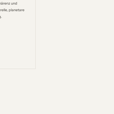
ohärenz und
relle, planetare
g.